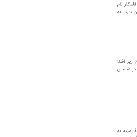
لمکار نام
دارد. به
 زیر آشنا
 در شستن
 زمینه به