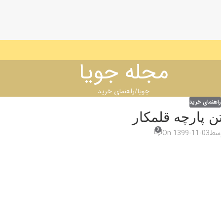
مجله جویا
جویا
راهنمای خرید
راهنمای خرید
 پارچه قلمکار
0
وسط
On 1399-11-03