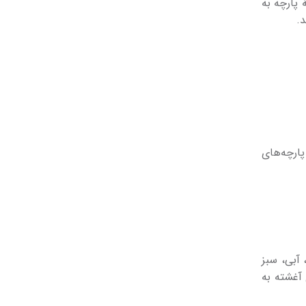
 پارچه به
د.
ارچه­‌های
 آبی، سبز
 آغشته به