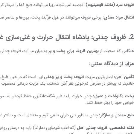
ظروف سرد (مانند آلومینیوم):
توصیه نمی‌شوند زیرا می‌توانند طبع غذا را سردتر ک
انتقال مواد مغذی:
برخی ظروف می‌توانند در طول فرآیند پخت، یون‌ها و عناصر ضرو
2. ظروف چدنی: پادشاه انتقال حرارت و غنی‌سازی غذا
هنگامی که صحبت از
بهترین ظروف برای پخت و پز
به میان می‌آید، ظروف چدنی جا
مزایا از دیدگاه سنتی:
تأمین آهن:
اصلی‌ترین مزیت
ظروف پخت و پز چدنی
این است که در حین طبخ، یو
خانم‌ها که بیشتر در معرض کم‌خونی فقر آهن هستند، یک مزیت درمانی محسوب م
پخت یکنواخت و عمیق:
چدن حرارت را به طور شگفت‌انگیزی حفظ کرده و به صورت 
خواص خود را بهتر حفظ کنند.
طبع معتدل و سازگار:
چدن به طور کلی دارای طبعی گرم و متعادل است و با اکثر غذا
نکته تخصصی:
ظروف چدنی اصل
(که لعاب شیمیایی ندارند) باید به درستی روغن‌