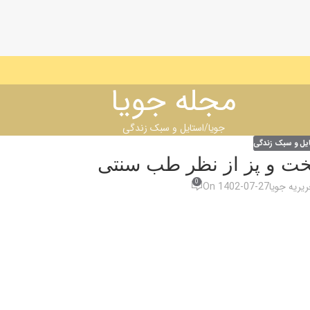
مجله جویا
جویا
استایل و سبک زندگی
یل و سبک زندگی
خت و پز از نظر طب سنتی
0
یریه جویا
On 1402-07-27