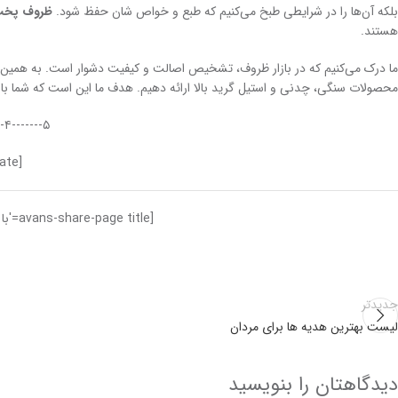
بلکه آن‌ها را در شرایطی طبخ می‌کنیم که طبع و خواص شان حفظ شود.
ظروف پخت
هستند.
ما درک می‌کنیم که در بازار ظروف، تشخیص اصالت و کیفیت دشوار است. به همین د
محصولات سنگی، چدنی و استیل گرید بالا ارائه دهیم. هدف ما این است که شما با خیا
۵-------۴-------۳-------۲-------۱
[avans-post-rate]
[avans-share-page title='با دیگران به اشتراک بگذارید تا امتیاز بگیرید!']
جدیدتر
لیست بهترین هدیه ها برای مردان
دیدگاهتان را بنویسید