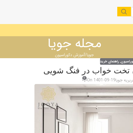
مجله جویا
جویا
آموزش دکوراسیون
وراسیون
,
راهنمای خرید
 تخت خواب در فنگ شویی
0
یریه جویا
On 1401-09-19