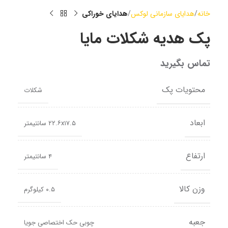
خانه
هدایای سازمانی لوکس
هدایای خوراکی
پک هدیه شکلات مایا
تماس بگیرید
محتویات پک
شکلات
ابعاد
۲۲.۶x۱۷.۵ سانتیمتر
ارتفاع
۴ سانتیمتر
وزن کالا
۰.۵ کیلوگرم
جعبه
چوبی حک اختصاصی جویا