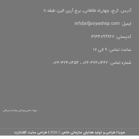
آدرس: کرج، چهارراه طالقانی، برج آرین البرز، طبقه ۱۱
ایمیل: info[at]jooyashop.com
کدپستی: ۳۱۳۴۸۹۹۹۶۷
ساعت تماس: ۹ الی ۱۷
شماره تماس: ۳۲۴۰۱۴۴۲-۰۲۶ ، ۳۲۴۰۱۴۵۴-۰۲۶
جویا حامی بیماران مبتلا به سرطان
جویا | طراحی و تولید هدایای سازمانی خاص
2026
| طراحی سایت کلادتارت