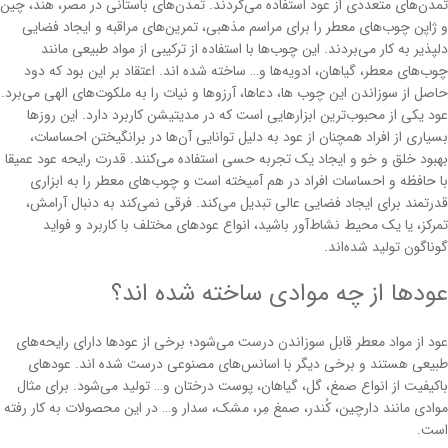
تمدن‌های متعددی از عود استفاده می‌کردند. تمدن‌های باستانی در مصر، هند، چین
و ژاپن چوب‌های معطر را برای مراسم مذهبی، تمرین‌های مراقبه و ایجاد فضایی
دلپذیر به کار می‌بردند. این چوب‌ها با استفاده از ترکیبی از مواد طبیعی مانند
چوب‌های معطر، گیاهان، ادویه‌ها و… ساخته شده اند. اعتقاد بر این بود که دود
حاصل از سوزاندن این چوب ها، دعاها، آرزوها و نیات را به ملکوت‌های الهی می‌برد.
عود یکی از محبوب‌ترین ابزارهایی است که در مدیتیشن کاربرد دارد. این روزها
بسیاری از افراد همچنان از عود به دلیل توانایی آن‌ها در برانگیختن احساسات،
بهبود خلق و خو و ایجاد یک تجربه حسی استفاده می‌کنند. قدرت رایحه عود عمیقا
با حافظه و احساسات افراد در هم آمیخته است و چوب‌های معطر را به ابزاری
قدرتمند برای ایجاد فضایی عالی تبدیل می‌کند. فرقی نمی‌کند به دنبال آرامش،
تمرکز، یا یک محیط نشاط‌آور باشید، انواع عودهای مختلف با کاربرد و فواید
گوناگون تولید شده‌اند.
عودها از چه موادی ساخته شده‌ اند؟
عود از مواد معطر قابل سوزاندن درست می‌شود؛ برخی از عودها دارای رایحه‌های
طبیعی هستند و برخی دیگر با اسانس‌های مصنوعی درست شده اند. عودهای
باکیفیت از انواع صمغ، گل، گیاهان، پوست درختان و… تولید می‌شود. برای مثال
موادی مانند دارچین، کُندر، صمغ مِر، مشک، سدار و… در این محصولات به کار رفته
است.