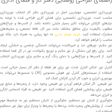
راهنمای طراحی روشنایی دفتر کار و فضای اداری
نورپردازی تخصصی: مهم‌ترین اصل در نورپردازی دفتر کار انتخاب نورپردازی
مناسب است. نورپردازی تخصصی برای فضای کاری طراحی شده با توجه به
نیازهای کارکنان می‌تواند تاثیر بسیار مثبتی داشته باشد. از لامپ‌ها و چراغ‌های
مطلوب باکیفیت برای مناطق مختلف مانند میز کار، نقاط تجمعی، و محیط‌های
شترک استفاده کنید.
خرید لوستر مدرن
نه تنها زیبایی به همراه دارد بلکه نور
مناسب را فراهم خواهد کرد.
نور ملایم: نورهای تند و خیره‌کننده می‌توانند خستگی چشمی و خشکی ایجاد
کنند. برای رفع این مشکل، از نور ملایم و توزیع یکنواخت نور در کل فضا استفاده
کنید. از لامپ‌ها و چراغ‌هایی با دمای رنگ گرم و ملایم برای نورپردازی انتخاب
کنید.
کنترل نور: امکان کنترل شدت نور برای هر نقطه از دفتر کار بسیار حیاتی است.
استفاده از سیستم‌های کنترل نور هوش مصنوعی (AI) یا سنسورها می‌تواند به
بهره‌وری انرژی و خوب کار کردن کارکنان کمک کند.
نور طبیعی: اگر امکان فراهم آوردن نور طبیعی وجود دارد، از پنجره‌ها و منابع نور
طبیعی برای روشنایی فضای کاری استفاده کنید. نور طبیعی به افراد احساس تازگی
و انرژی می‌دهد.
جلوگیری از تابش نور مستقیم: جلوگیری از تابش مستقیم نور به چشم‌ها مهم
است. از پوشش‌های پنجره مانند پرده‌ها یا پنجره‌ها با ویتراژ برای مهار نور مستقیم
استفاده کنید.