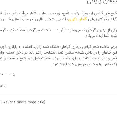
سخن پایانی
شمع‌های گیاهی از پرطرفدارترین شمع‌های دست ساز به شمار می‌آیند. این مدل شم
گیاهی در کنار زیبایی
گلدان دکوری
؛ فضایی مثبت و عالی را در محیط منزل شما ایجا
یکی از بهترین گیاهان که می‌توانید از آن در ساخت شمع گیاهی استفاده کنید، گیاه 
شمع شما ایجاد می‌کند.
برای ساخت شمع گیاهی رزماری گیاهان خشک شده را باید آغشته به پارافین ذوب شد
این گیاهان را در داخل شیشه فیکس کنید. فیتیله‌ها را نیز باید در داخل شیشه قرا
تمیز و عالی درست کنید. در این مطلب روش ساخت کامل این شمع و همچنین شمع رز
یک دکور زیبا و خاص در منزل خود ایجاد کنید.
۵-------۴-------۳-------۲-------۱
[avans-post-rate]
[avans-share-page title='با دیگران به اشتراک بگذارید تا امتیاز بگیرید!']