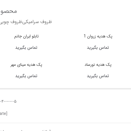
محصولا
ظروف سرامیکی
ظروف چوبی
پک هدیه زروان 1
تابلو ایران جانم
تماس بگیرید
تماس بگیرید
پک هدیه نورساد
پک هدیه مینای مهر
تماس بگیرید
تماس بگیرید
۵-------۴-------۳-------۲-------۱
[avans-post-rate]