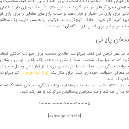
هر حیوان خانگی منحصر به فرد است، بنابراین هنگام تزئین خانه خود، شخصیت و
نیازهای فردی آن‌ها را در نظر بگیرید. به عنوان مثال، اگر سگ پرانرژی دارید، فضای
کافی برای بازی در اختیار او قرار دهید و اسباب بازی‌های تعاملی را برای بازی او
تهیه کنید. اگر حیوان خانگی کوچکی مانند خرگوش یا همستر دارید، یک منطقه
مشخص و امن برای قفس یا زیستگاه آن‌ها ایجاد کنید.
سخن پایانی
با در نظر گرفتن این نکات می‌توانید خانه‌ای مناسب برای حیوانات خانگی ایجاد
کنید که نه تنها سبک شخصی شما را نشان می‌دهد، بلکه راحتی، ایمنی و شادی
حیوانات خانگی مورد علاقه شما را نیز تضمین می‌کند. از قرار دادن وسایل خطرناک
ر معرض حیوانات خودداری کنید. برای مثال یک
انواع آینه طرح دار
تیز می‌تواند
خطرناک باشد.
به یاد داشته باشید، یک محیط دوستدار حیوانات خانگی، محیطی هماهنگ است
که در آن هم شما و هم همراهان پشمالوتان می‌توانید با هم رشد کنید.
۵-------۴-------۳-------۲-------۱
[avans-post-rate]